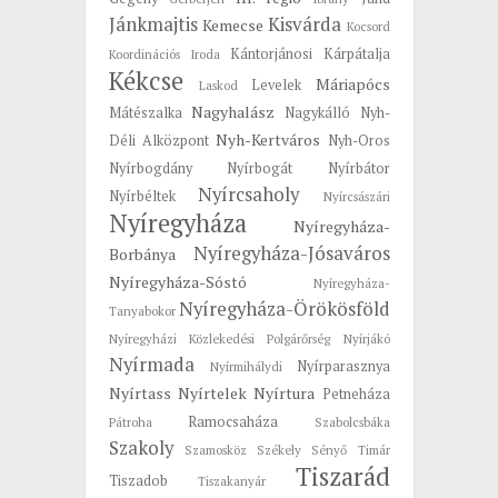
Jánkmajtis
Kisvárda
Kemecse
Kocsord
Kántorjánosi
Kárpátalja
Koordinációs Iroda
Kékcse
Máriapócs
Levelek
Laskod
Nagyhalász
Mátészalka
Nagykálló
Nyh-
Nyh-Kertváros
Déli Alközpont
Nyh-Oros
Nyírbogdány
Nyírbogát
Nyírbátor
Nyírcsaholy
Nyírbéltek
Nyírcsászári
Nyíregyháza
Nyíregyháza-
Nyíregyháza-Jósaváros
Borbánya
Nyíregyháza-Sóstó
Nyíregyháza-
Nyíregyháza-Örökösföld
Tanyabokor
Nyíregyházi Közlekedési Polgárőrség
Nyírjákó
Nyírmada
Nyírparasznya
Nyírmihálydi
Nyírtass
Nyírtelek
Nyírtura
Petneháza
Ramocsaháza
Pátroha
Szabolcsbáka
Szakoly
Szamosköz
Székely
Sényő
Timár
Tiszarád
Tiszadob
Tiszakanyár