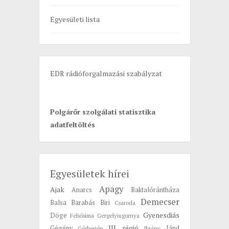
o
Egyesületi lista
r
:
EDR rádióforgalmazási szabályzat
Polgárőr szolgálati statisztika
adatfeltöltés
Egyesületek hírei
Apagy
Ajak
Anarcs
Baktalórántháza
Demecser
Balsa
Barabás
Biri
Csaroda
Gyenesdiás
Döge
Felsősima
Gergelyiugornya
III. régió
Gégény
Jánd
Gérberjén
Ibrány