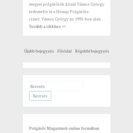
megyei polgárőrök közül Vámos György
érdemelte ki a Hónap Polgárőre
címet. Vámos György az 1995-ben alak…
Tovább a cikkhez >>
Újabb bejegyzés
Főoldal
Régebbi bejegyzés
S
e
a
r
c
h
Polgárőr Magazinok online formában
f