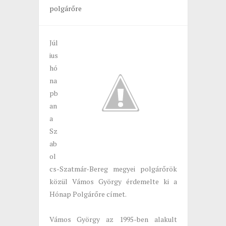
polgárőre
Júl
ius
hó
na
pb
an
a
Sz
ab
ol
cs-Szatmár-Bereg megyei polgárőrök
közül Vámos György érdemelte ki a
Hónap Polgárőre címet.
Vámos György az 1995-ben alakult