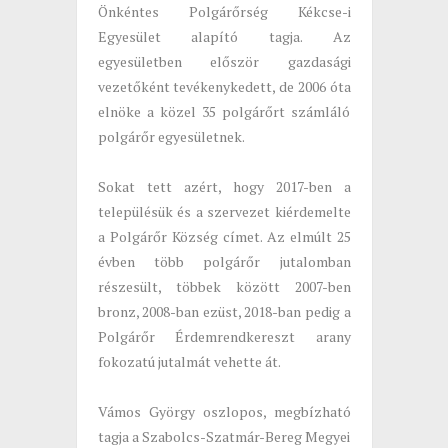
Önkéntes Polgárőrség Kékcse-i
Egyesület alapító tagja. Az
egyesületben először gazdasági
vezetőként tevékenykedett, de 2006 óta
elnöke a közel 35 polgárőrt számláló
polgárőr egyesületnek.
Sokat tett azért, hogy 2017-ben a
településük és a szervezet kiérdemelte
a Polgárőr Község címet. Az elmúlt 25
évben több polgárőr jutalomban
részesült, többek között 2007-ben
bronz, 2008-ban ezüst, 2018-ban pedig a
Polgárőr Érdemrendkereszt arany
fokozatú jutalmát vehette át.
Vámos György oszlopos, megbízható
tagja a Szabolcs-Szatmár-Bereg Megyei