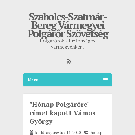
Szabolcs-Szatmár-
Bereg Vármegyei
Polgárőr Szövetség
Polgárőrök a biztonságos
vármegyénkért
Menu
"Hónap Polgárőre"
címet kapott Vámos
György
kedd, augusztus 11, 2020
hónap