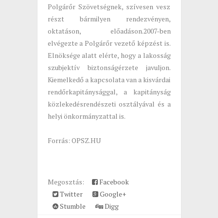
Polgárőr Szövetségnek, szívesen vesz
részt bármilyen rendezvényen,
oktatáson, előadáson.2007-ben
elvégezte a Polgárőr vezető képzést is.
Elnöksége alatt elérte, hogy a lakosság
szubjektív biztonságérzete javuljon.
Kiemelkedő a kapcsolata van a kisvárdai
rendőrkapitánysággal, a kapitányság
közlekedésrendészeti osztályával és a
helyi önkormányzattal is.
Forrás: OPSZ.HU
Megosztás:
Facebook
Twitter
Google+
Stumble
Digg