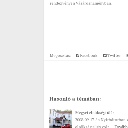
rendezvényén Vásárosnaményban.
Megosztás:
Facebook
Twitter
Hasonló a témában:
Megyei elnökségi ülés
2008. 09. 17-én Nyírbátorban
elnökségi ülés volt. …
Tovább 