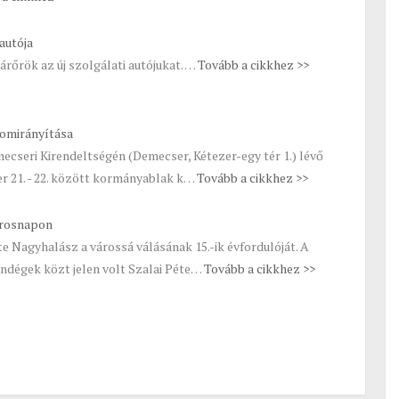
autója
rőrök az új szolgálati autójukat. …
Tovább a cikkhez >>
omirányítása
ecseri Kirendeltségén (Demecser, Kétezer-egy tér 1.) lévő
 21. - 22. között kormányablak k…
Tovább a cikkhez >>
árosnapon
e Nagyhalász a várossá válásának 15.-ik évfordulóját. A
ndégek közt jelen volt Szalai Péte…
Tovább a cikkhez >>