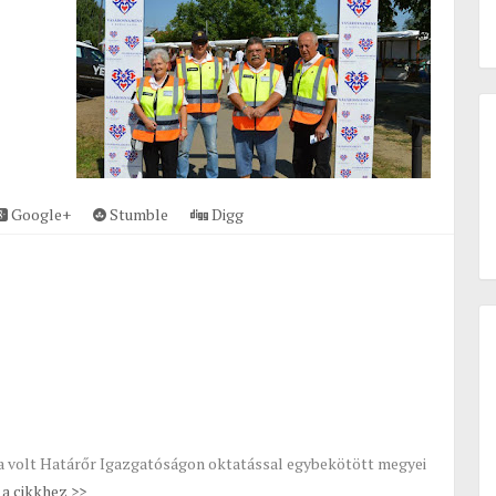
Google+
Stumble
Digg
, a volt Határőr Igazgatóságon oktatással egybekötött megyei
a cikkhez >>