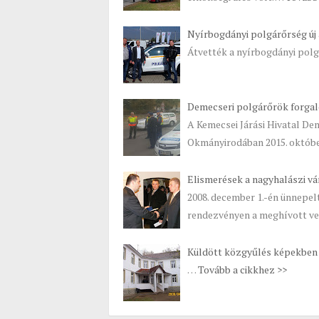
Nyírbogdányi polgárőrség új 
Átvették a nyírbogdányi polgá
Demecseri polgárőrök forgal
A Kemecsei Járási Hivatal Dem
Okmányirodában 2015. október
Elismerések a nagyhalászi v
2008. december 1.-én ünnepelt
rendezvényen a meghívott ve
Küldött közgyűlés képekben
…
Tovább a cikkhez >>