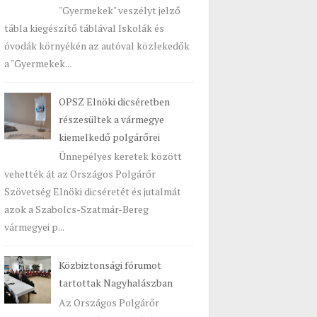
"Gyermekek" veszélyt jelző
tábla kiegészítő táblával Iskolák és
óvodák környékén az autóval közlekedők
a "Gyermekek...
OPSZ Elnöki dicséretben
részesültek a vármegye
kiemelkedő polgárőrei
Ünnepélyes keretek között
vehették át az Országos Polgárőr
Szövetség Elnöki dicséretét és jutalmát
azok a Szabolcs-Szatmár-Bereg
vármegyei p...
Közbiztonsági fórumot
tartottak Nagyhalászban
Az Országos Polgárőr