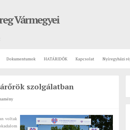
ereg Vármegyei
t
Dokumentumok
HATÁRIDŐK
Kapcsolat
Nyíregyházi ré
árőrök szolgálatban
namény
an voltak
okadalom