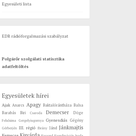
Egyesületi lista
o
r
:
EDR rádióforgalmazási szabályzat
Polgárőr szolgálati statisztika
adatfeltöltés
Egyesületek hírei
Apagy
Ajak
Anarcs
Baktalórántháza
Balsa
Demecser
Barabás
Biri
Döge
Csaroda
Gyenesdiás
Gégény
Felsősima
Gergelyiugornya
Jánkmajtis
III. régió
Jánd
Gérberjén
Ibrány
Kisvárda
Kemecse
Kocsord
Koordinációs Iroda