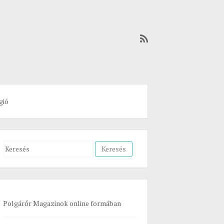
gió
S
e
a
r
c
Polgárőr Magazinok online formában
h
f