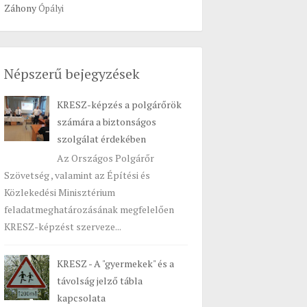
Záhony
Ópályi
Népszerű bejegyzések
KRESZ-képzés a polgárőrök
számára a biztonságos
szolgálat érdekében
Az Országos Polgárőr
Szövetség , valamint az Építési és
Közlekedési Minisztérium
feladatmeghatározásának megfelelően
KRESZ-képzést szerveze...
KRESZ - A "gyermekek" és a
távolság jelző tábla
kapcsolata