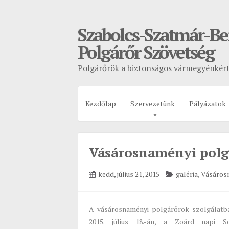
Szabolcs-Szatmár-B
Polgárőr Szövetség
Polgárőrök a biztonságos vármegyénkér
Kezdőlap
Szervezetünk
Pályázatok
Vásárosnaményi polg
kedd, július 21, 2015
galéria
,
Vásáros
A vásárosnaményi polgárőrök szolgálatb
2015. július 18.-án, a Zoárd napi S