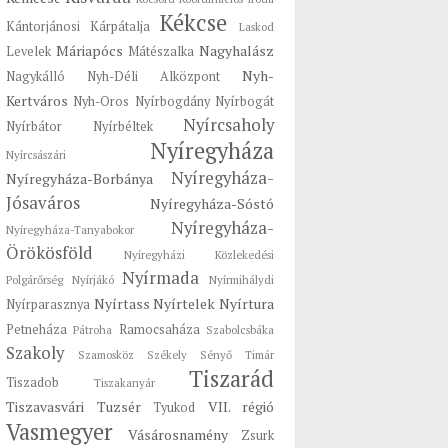
Kékcse
Kántorjánosi
Kárpátalja
Laskod
Máriapócs
Nagyhalász
Levelek
Mátészalka
Nyh-
Nagykálló
Nyh-Déli Alközpont
Kertváros
Nyh-Oros
Nyírbogdány
Nyírbogát
Nyírcsaholy
Nyírbátor
Nyírbéltek
Nyíregyháza
Nyírcsászári
Nyíregyháza-
Nyíregyháza-Borbánya
Jósaváros
Nyíregyháza-Sóstó
Nyíregyháza-
Nyíregyháza-Tanyabokor
Örökösföld
Nyíregyházi Közlekedési
Nyírmada
Polgárőrség
Nyírjákó
Nyírmihálydi
Nyírtass
Nyírtelek
Nyírtura
Nyírparasznya
Petneháza
Ramocsaháza
Pátroha
Szabolcsbáka
Szakoly
Szamosköz
Székely
Sényő
Timár
Tiszarád
Tiszadob
Tiszakanyár
Tiszavasvári
Tuzsér
VII. régió
Tyukod
Vasmegyer
Vásárosnamény
Zsurk