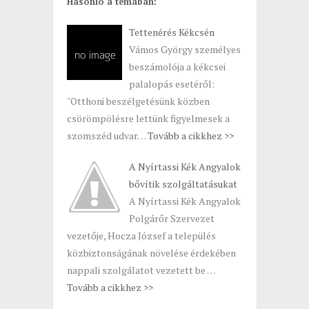
Hasonló a témában:
Tettenérés Kékcsén
Vámos György személyes
beszámolója a kékcsei
palalopás esetéről:
"Otthoni beszélgetésünk közben
csörömpölésre lettünk figyelmesek a
szomszéd udvar…
Tovább a cikkhez >>
A Nyírtassi Kék Angyalok
bővítik szolgáltatásukat
A Nyírtassi Kék Angyalok
Polgárőr Szervezet
vezetője, Hocza József a település
közbiztonságának növelése érdekében
nappali szolgálatot vezetett be …
Tovább a cikkhez >>