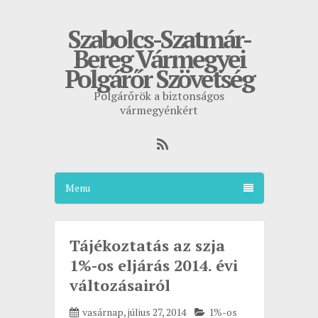
Szabolcs-Szatmár-
Bereg Vármegyei
Polgárőr Szövetség
Polgárőrök a biztonságos
vármegyénkért
Menu
Tájékoztatás az szja
1%-os eljárás 2014. évi
változásairól
vasárnap, július 27, 2014
1%-os