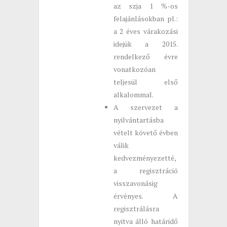
az szja 1 %-os
felajánlásokban pl.:
a 2 éves várakozási
idejük a 2015.
rendelkező évre
vonatkozóan
teljesül első
alkalommal.
A szervezet a
nyilvántartásba
vételt követő évben
válik
kedvezményezetté,
a regisztráció
visszavonásig
érvényes. A
regisztrálásra
nyitva álló határidő