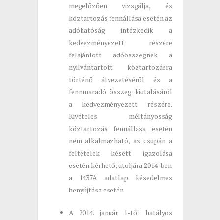
megelőzően vizsgálja, és
köztartozás fennállása esetén az
adóhatóság intézkedik a
kedvezményezett részére
felajánlott adóösszegnek a
nyilvántartott köztartozásra
történő átvezetéséről és a
fennmaradó összeg kiutalásáról
a kedvezményezett részére.
Kivételes méltányosság
köztartozás fennállása esetén
nem alkalmazható, az csupán a
feltételek késett igazolása
esetén kérhető, utoljára 2014-ben
a 1437A adatlap késedelmes
benyújtása esetén.
A 2014. január 1-től hatályos