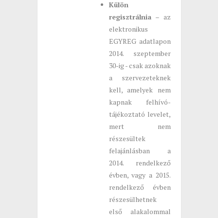
Külön
regisztrálnia
– az
elektronikus
EGYREG adatlapon
2014. szeptember
30-ig - csak azoknak
a szervezeteknek
kell, amelyek nem
kapnak felhívó-
tájékoztató levelet,
mert nem
részesültek
felajánlásban a
2014. rendelkező
évben, vagy a 2015.
rendelkező évben
részesülhetnek
első alakalommal