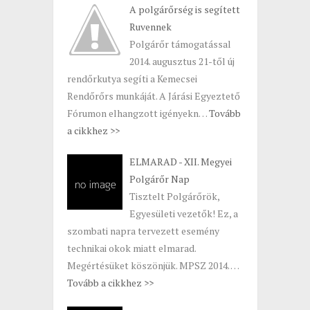
A polgárőrség is segített
Ruvennek
Polgárőr támogatással
2014. augusztus 21-től új
rendőrkutya segíti a Kemecsei
Rendőrőrs munkáját. A Járási Egyeztető
Fórumon elhangzott igényekn…
Tovább
a cikkhez >>
ELMARAD - XII. Megyei
Polgárőr Nap
Tisztelt Polgárőrök,
Egyesületi vezetők! Ez, a
szombati napra tervezett esemény
technikai okok miatt elmarad.
Megértésüket köszönjük. MPSZ 2014. …
Tovább a cikkhez >>