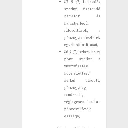
83. § (3) bekezdés
szerinti fizetendő
kamatok és
kamatjellegű
ráfordítások, a
pénzügyi műveletek
egyéb ráfordításai,
86. § (7) bekezdés c)
pont szerint a
visszafizetési
kötelezettség
nélkül átadott,
pénzügyileg
rendezett,
véglegesen átadott
pénzeszközök
összege,