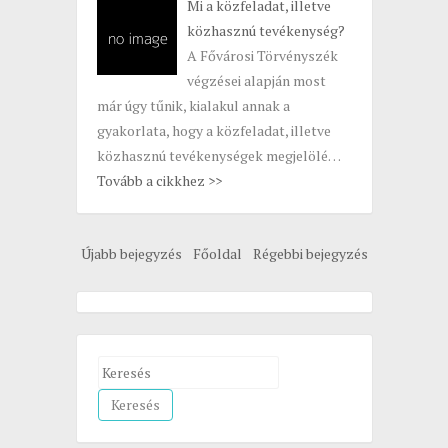
Mi a közfeladat, illetve
közhasznú tevékenység?
A Fővárosi Törvényszék
végzései alapján most
már úgy tűnik, kialakul annak a
gyakorlata, hogy a közfeladat, illetve
közhasznú tevékenységek megjelölé…
Tovább a cikkhez >>
Újabb bejegyzés
Főoldal
Régebbi bejegyzés
S
e
a
r