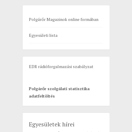
c
h
Polgárőr Magazinok online formában
f
o
Egyesületi lista
r
:
EDR rádióforgalmazási szabályzat
Polgárőr szolgálati statisztika
adatfeltöltés
Egyesületek hírei