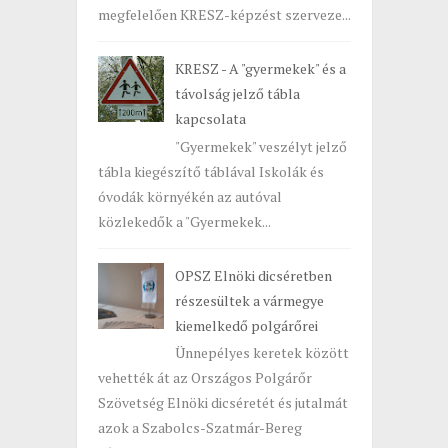
megfelelően KRESZ-képzést szerveze...
KRESZ - A "gyermekek" és a
távolság jelző tábla
kapcsolata
"Gyermekek" veszélyt jelző
tábla kiegészítő táblával Iskolák és
óvodák környékén az autóval
közlekedők a "Gyermekek...
OPSZ Elnöki dicséretben
részesültek a vármegye
kiemelkedő polgárőrei
Ünnepélyes keretek között
vehették át az Országos Polgárőr
Szövetség Elnöki dicséretét és jutalmát
azok a Szabolcs-Szatmár-Bereg