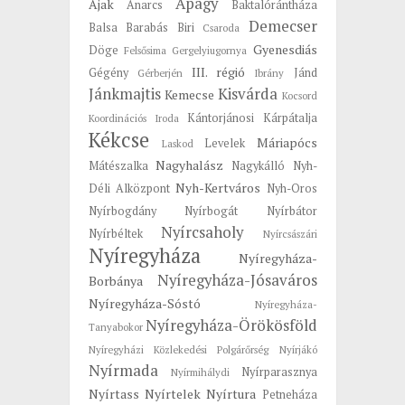
Apagy
Ajak
Anarcs
Baktalórántháza
Demecser
Balsa
Barabás
Biri
Csaroda
Gyenesdiás
Döge
Felsősima
Gergelyiugornya
III. régió
Gégény
Jánd
Gérberjén
Ibrány
Jánkmajtis
Kisvárda
Kemecse
Kocsord
Kántorjánosi
Kárpátalja
Koordinációs Iroda
Kékcse
Máriapócs
Levelek
Laskod
Nagyhalász
Mátészalka
Nagykálló
Nyh-
Nyh-Kertváros
Déli Alközpont
Nyh-Oros
Nyírbogdány
Nyírbogát
Nyírbátor
Nyírcsaholy
Nyírbéltek
Nyírcsászári
Nyíregyháza
Nyíregyháza-
Nyíregyháza-Jósaváros
Borbánya
Nyíregyháza-Sóstó
Nyíregyháza-
Nyíregyháza-Örökösföld
Tanyabokor
Nyíregyházi Közlekedési Polgárőrség
Nyírjákó
Nyírmada
Nyírparasznya
Nyírmihálydi
Nyírtass
Nyírtelek
Nyírtura
Petneháza