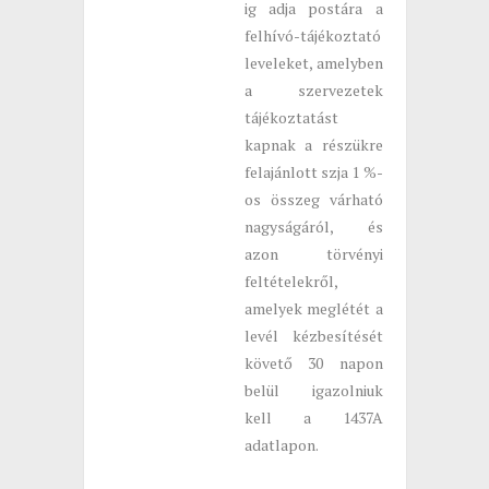
ig adja postára a
felhívó-tájékoztató
leveleket, amelyben
a szervezetek
tájékoztatást
kapnak a részükre
felajánlott szja 1 %-
os összeg várható
nagyságáról, és
azon törvényi
feltételekről,
amelyek meglétét a
levél kézbesítését
követő 30 napon
belül igazolniuk
kell a 1437A
adatlapon.