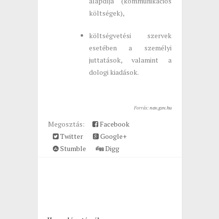
alapdíja (kommunikációs
költségek),
költségvetési szervek
esetében a személyi
juttatások, valamint a
dologi kiadások.
Forrás:
nav.gov.hu
Megosztás:
Facebook
Twitter
Google+
Stumble
Digg