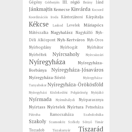
III. régió
Gégény
Jánd
Gérberjén
Ibrány
Jánkmajtis
Kisvárda
Kemecse
Kocsord
Kántorjánosi
Kárpátalja
Koordinációs Iroda
Kékcse
Máriapócs
Levelek
Laskod
Nagyhalász
Mátészalka
Nagykálló
Nyh-
Nyh-Kertváros
Déli Alközpont
Nyh-Oros
Nyírbogdány
Nyírbogát
Nyírbátor
Nyírcsaholy
Nyírbéltek
Nyírcsászári
Nyíregyháza
Nyíregyháza-
Nyíregyháza-Jósaváros
Borbánya
Nyíregyháza-Sóstó
Nyíregyháza-
Nyíregyháza-Örökösföld
Tanyabokor
Nyíregyházi Közlekedési Polgárőrség
Nyírjákó
Nyírmada
Nyírparasznya
Nyírmihálydi
Nyírtass
Nyírtelek
Nyírtura
Petneháza
Ramocsaháza
Pátroha
Szabolcsbáka
Szakoly
Szamosköz
Székely
Sényő
Timár
Tiszarád
Tiszadob
Tiszakanyár