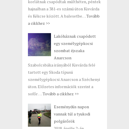
korlátnak csapódtak múlthéten, péntek
hajnalban a 381-es számú úton Kisvárda
és Kékcse között. A balesetbe…
Tovább
a cikkhez >>
Lakóháznak csapódott
egy személygépkocsi
szombat éjszaka
Anarcson
Szabolcsbáka irányából Kisvárda felé
tartott egy Skoda típusú
személygépkocsi Anarcson a Széchenyi
úton. Előzetes információk szerint a
sofőr …
Tovább a cikkhez >>
Eseménydús napon
vannak túl a tyukodi
polgárőrök
2018. április 2-án