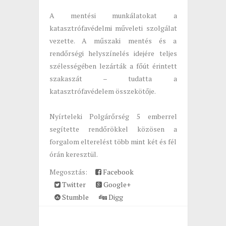
A mentési munkálatokat a
katasztrófavédelmi műveleti szolgálat
vezette. A műszaki mentés és a
rendőrségi helyszínelés idejére teljes
szélességében lezárták a főút érintett
szakaszát – tudatta a
katasztrófavédelem összekötője.
Nyírteleki Polgárőrség 5 emberrel
segítette rendőrökkel közösen a
forgalom elterelést több mint két és fél
órán keresztül.
Megosztás:
Facebook
Twitter
Google+
Stumble
Digg