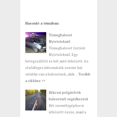
Hasonló a témában:
Tömegbaleset
Nyírteleknél
Tömegbaleset történt
Nyírteleknél. Egy
betegszállító és két autó ütközött. Az
elsődleges információk szerint hat
sérültje van a balesetnek, akik…
Tovább
a cikkhez >>
Kékcsei polgárőrök
balesetnél segédkeztek
Két személygépkocsi
ütközött össze, majd a