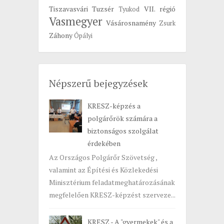
Tiszavasvári
Tuzsér
VII. régió
Tyukod
Vasmegyer
Vásárosnamény
Zsurk
Záhony
Ópályi
Népszerű bejegyzések
KRESZ-képzés a
polgárőrök számára a
biztonságos szolgálat
érdekében
Az Országos Polgárőr Szövetség ,
valamint az Építési és Közlekedési
Minisztérium feladatmeghatározásának
megfelelően KRESZ-képzést szerveze...
KRESZ - A "gyermekek" és a