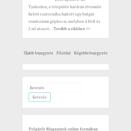
Tyukodon, a település határán elvonuló
Keleti csatornába hajtott egy bulgár
rendszámú gépkocsi, melyben 4 férfi és
2 nő utazot…
Tovább a cikkhez >>
Újabb bejegyzés
Főoldal
Régebbi bejegyzés
S
e
a
r
c
h
Polgárőr Magazinok online formában
f