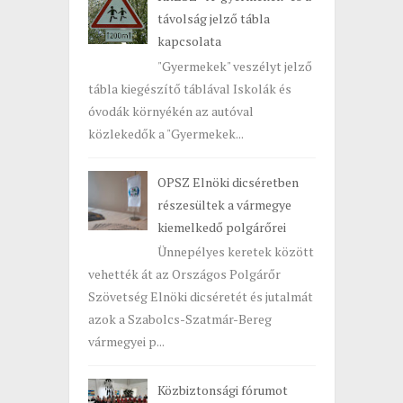
távolság jelző tábla
kapcsolata
"Gyermekek" veszélyt jelző
tábla kiegészítő táblával Iskolák és
óvodák környékén az autóval
közlekedők a "Gyermekek...
OPSZ Elnöki dicséretben
részesültek a vármegye
kiemelkedő polgárőrei
Ünnepélyes keretek között
vehették át az Országos Polgárőr
Szövetség Elnöki dicséretét és jutalmát
azok a Szabolcs-Szatmár-Bereg
vármegyei p...
Közbiztonsági fórumot