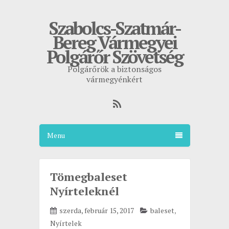
Szabolcs-Szatmár-
Bereg Vármegyei
Polgárőr Szövetség
Polgárőrök a biztonságos
vármegyénkért
Menu
Tömegbaleset
Nyírteleknél
szerda, február 15, 2017
baleset
,
Nyírtelek