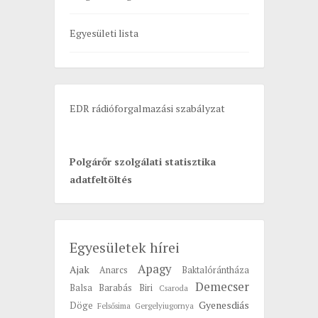
o
Egyesületi lista
r
:
EDR rádióforgalmazási szabályzat
Polgárőr szolgálati statisztika
adatfeltöltés
Egyesületek hírei
Apagy
Ajak
Anarcs
Baktalórántháza
Demecser
Balsa
Barabás
Biri
Csaroda
Gyenesdiás
Döge
Felsősima
Gergelyiugornya