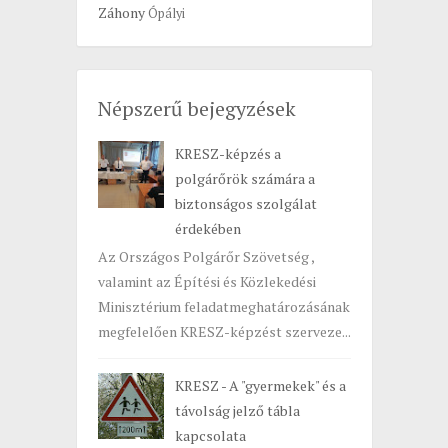
Záhony
Ópályi
Népszerű bejegyzések
KRESZ-képzés a
polgárőrök számára a
biztonságos szolgálat
érdekében
Az Országos Polgárőr Szövetség ,
valamint az Építési és Közlekedési
Minisztérium feladatmeghatározásának
megfelelően KRESZ-képzést szerveze...
KRESZ - A "gyermekek" és a
távolság jelző tábla
kapcsolata