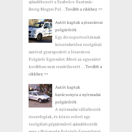
ajándékozott a Szabolcs-Szatmár-
Bereg Megyei Pol…
Tovább a cikkhez >>
Autót kaptak a jósavárosi
polgárőrök
Egy átcsoportosításnak
köszönhetően szolgálati
autóval gyarapodott a Jósavárosi
Polgárőr Egyesület. Mivel az egyesület
korábban nem rendelkezett …
Tovább a
cikkhez >>
Autót kaptak
karácsonyra a nyírmadai
polgárőrök
A nyírmadai vállalkozók
összefogtak, és közös erővel egy
szolgálati gépjárművel ajándékozták
meg a Nyírmadai Polgárőr Egyesületet