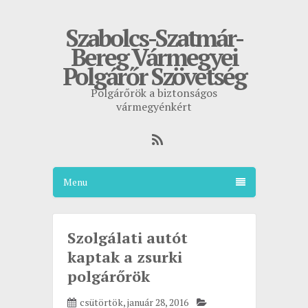
Szabolcs-Szatmár-
Bereg Vármegyei
Polgárőr Szövetség
Polgárőrök a biztonságos
vármegyénkért
Menu
Szolgálati autót
kaptak a zsurki
polgárőrök
csütörtök, január 28, 2016