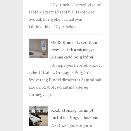
"Gyermekek" veszélyt jelző
tábla kiegészítő táblával Iskolák és
óvodák környékén az autóval
közlekedők a "Gyermekek...
OPSZ Elnöki dicséretben
részesültek a vármegye
kiemelkedő polgárőrei
Ünnepélyes keretek között
vehették át az Országos Polgárőr
Szövetség Elnöki dicséretét és jutalmát
azok a Szabolcs-Szatmár-Bereg
vármegyei p...
Közbiztonsági fórumot
tartottak Nagyhalászban
Az Országos Polgárőr