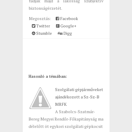
tudják majd a lakosság szubjektív
biztonságérzetét.
Megosztás:
Facebook
Twitter
Google+
Stumble
Digg
Hasonló a témában:
Szolgálati gépjárműveket
ajándékozott a Sz-Sz-B
MRFK
A Szabolcs-Szatmár-
Bereg Megyei Rendőr-Főkapitányság ma
délelőtt öt egykori szolgálati gépkocsit