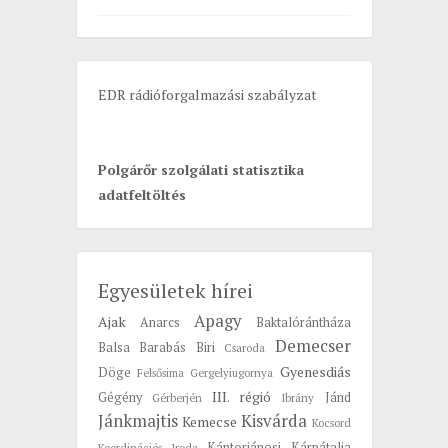
:
EDR rádióforgalmazási szabályzat
Polgárőr szolgálati statisztika
adatfeltöltés
Egyesületek hírei
Apagy
Ajak
Anarcs
Baktalórántháza
Demecser
Balsa
Barabás
Biri
Csaroda
Gyenesdiás
Döge
Felsősima
Gergelyiugornya
III. régió
Gégény
Jánd
Gérberjén
Ibrány
Jánkmajtis
Kisvárda
Kemecse
Kocsord
Kántorjánosi
Kárpátalja
Koordinációs Iroda