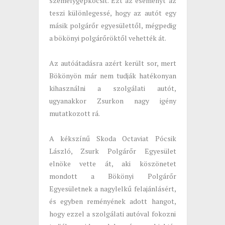
személygépkocsit. Ezt az eseményt az
teszi különlegessé, hogy az autót egy
másik polgárőr egyesülettől, mégpedig
a bökönyi polgárőröktől vehették át.
Az autóátadásra azért került sor, mert
Bökönyön már nem tudják hatékonyan
kihasználni a szolgálati autót,
ugyanakkor Zsurkon nagy igény
mutatkozott rá.
A kékszínű Skoda Octaviat Pócsik
László, Zsurk Polgárőr Egyesület
elnöke vette át, aki köszönetet
mondott a Bökönyi Polgárőr
Egyesületnek a nagylelkű felajánlásért,
és egyben reményének adott hangot,
hogy ezzel a szolgálati autóval fokozni