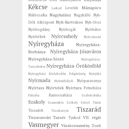
Kékcse
Máriapócs
Levelek
Laskod
Nagyhalász
Mátészalka
Nagykálló
Nyh-
Nyh-Kertváros
Déli Alközpont
Nyh-Oros
Nyírbogdány
Nyírbogát
Nyírbátor
Nyírcsaholy
Nyírbéltek
Nyírcsászári
Nyíregyháza
Nyíregyháza-
Nyíregyháza-Jósaváros
Borbánya
Nyíregyháza-Sóstó
Nyíregyháza-
Nyíregyháza-Örökösföld
Tanyabokor
Nyíregyházi Közlekedési Polgárőrség
Nyírjákó
Nyírmada
Nyírparasznya
Nyírmihálydi
Nyírtass
Nyírtelek
Nyírtura
Petneháza
Ramocsaháza
Pátroha
Szabolcsbáka
Szakoly
Szamosköz
Székely
Sényő
Timár
Tiszarád
Tiszadob
Tiszakanyár
Tiszavasvári
Tuzsér
VII. régió
Tyukod
Vasmegyer
Vásárosnamény
Zsurk