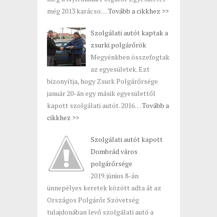
még 2013 karácso…
Tovább a cikkhez >>
Szolgálati autót kaptak a
zsurki polgárőrök
Megyénkben összefogtak
az egyesületek. Ezt
bizonyítja, hogy Zsurk Polgárőrsége
január 20-án egy másik egyesülettől
kapott szolgálati autót. 2016…
Tovább a
cikkhez >>
Szolgálati autót kapott
Dombrád város
polgárőrsége
2019. június 8-án
ünnepélyes keretek között adta át az
Országos Polgárőr Szövetség
tulajdonában levő szolgálati autó a