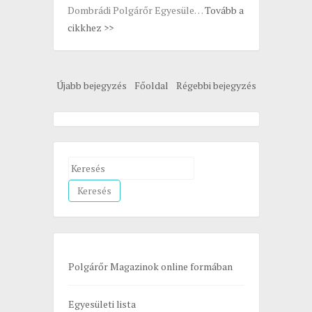
Dombrádi Polgárőr Egyesüle…
Tovább a
cikkhez >>
Újabb bejegyzés
Főoldal
Régebbi bejegyzés
S
e
a
r
c
h
Polgárőr Magazinok online formában
f
o
Egyesületi lista
r