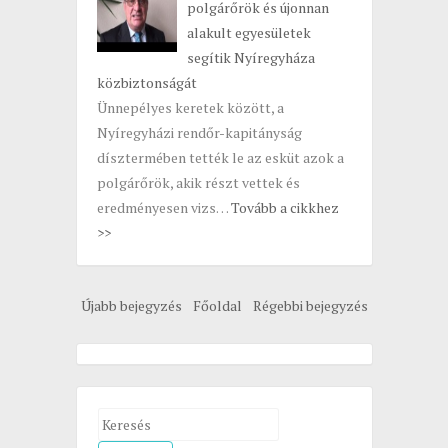
polgárőrök és újonnan
alakult egyesületek
segítik Nyíregyháza
közbiztonságát
Ünnepélyes keretek között, a
Nyíregyházi rendőr-kapitányság
dísztermében tették le az esküt azok a
polgárőrök, akik részt vettek és
eredményesen vizs…
Tovább a cikkhez
>>
Újabb bejegyzés
Főoldal
Régebbi bejegyzés
S
e