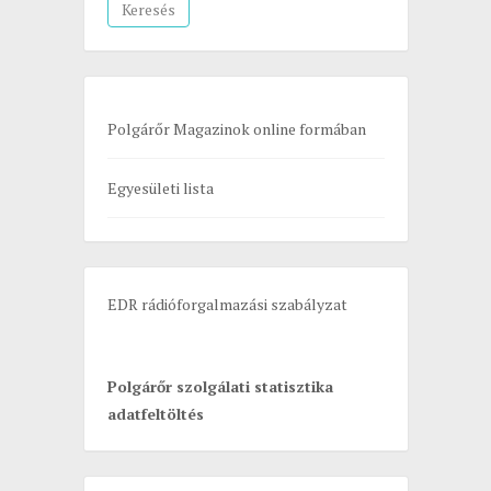
a
r
c
h
Polgárőr Magazinok online formában
f
o
Egyesületi lista
r
:
EDR rádióforgalmazási szabályzat
Polgárőr szolgálati statisztika
adatfeltöltés