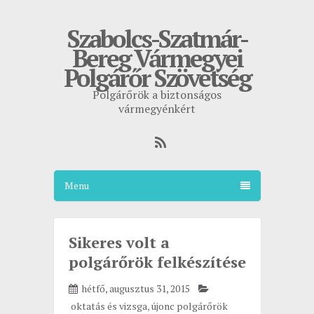
Szabolcs-Szatmár-
Bereg Vármegyei
Polgárőr Szövetség
Polgárőrök a biztonságos
vármegyénkért
Menu
Sikeres volt a
polgárőrök felkészítése
hétfő, augusztus 31, 2015
oktatás és vizsga
,
újonc polgárőrök