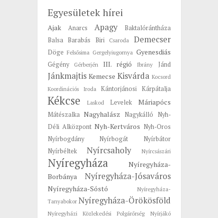
Egyesületek hírei
Apagy
Ajak
Anarcs
Baktalórántháza
Demecser
Balsa
Barabás
Biri
Csaroda
Gyenesdiás
Döge
Felsősima
Gergelyiugornya
III. régió
Gégény
Jánd
Gérberjén
Ibrány
Jánkmajtis
Kisvárda
Kemecse
Kocsord
Kántorjánosi
Kárpátalja
Koordinációs Iroda
Kékcse
Máriapócs
Levelek
Laskod
Nagyhalász
Mátészalka
Nagykálló
Nyh-
Nyh-Kertváros
Déli Alközpont
Nyh-Oros
Nyírbogdány
Nyírbogát
Nyírbátor
Nyírcsaholy
Nyírbéltek
Nyírcsászári
Nyíregyháza
Nyíregyháza-
Nyíregyháza-Jósaváros
Borbánya
Nyíregyháza-Sóstó
Nyíregyháza-
Nyíregyháza-Örökösföld
Tanyabokor
Nyíregyházi Közlekedési Polgárőrség
Nyírjákó