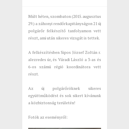
Múlt héten, szombaton (2015. augusztus
29.) a záhonyi rendőrkapitányságon 21 új
polgárőr felkészítő tanfolyamon vett
részt, ami után sikeres vizsgát is tettek.
A felkészítésben Sipos József Zoltán r.
alezredes úr, és Váradi László a 3-as és
6-os számú régió koordinátora vett
részt.
Az új polgárőröknek sikeres
együttműködést és sok sikert kívánunk
a közbiztonság területén!
Fotók az eseményről: