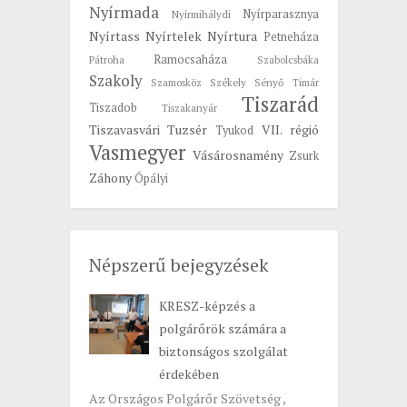
Nyírmada
Nyírparasznya
Nyírmihálydi
Nyírtass
Nyírtelek
Nyírtura
Petneháza
Ramocsaháza
Pátroha
Szabolcsbáka
Szakoly
Szamosköz
Székely
Sényő
Timár
Tiszarád
Tiszadob
Tiszakanyár
Tiszavasvári
Tuzsér
VII. régió
Tyukod
Vasmegyer
Vásárosnamény
Zsurk
Záhony
Ópályi
Népszerű bejegyzések
KRESZ-képzés a
polgárőrök számára a
biztonságos szolgálat
érdekében
Az Országos Polgárőr Szövetség ,