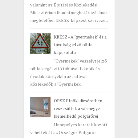
valamint az Építési és Közlekedési
Minisztérium feladatmeghatározásának
megfelelően KRESZ-képzést szerveze...
KRESZ - A "gyermekek" és a
távolság jelző tábla
kapcsolata
"Gyermekek" veszélyt jelző
tábla kiegészítő táblával Iskolák és
óvodák környékén az autóval
közlekedők a "Gyermekek...
OPSZ Elnöki dicséretben
részesültek a vármegye
kiemelkedő polgárőrei
Ünnepélyes keretek között
vehették át az Országos Polgárőr