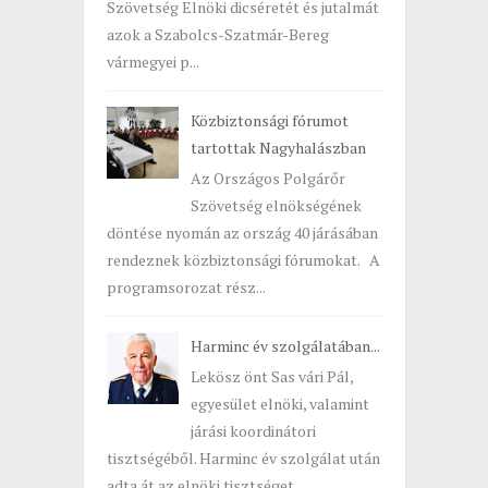
Szövetség Elnöki dicséretét és jutalmát
azok a Szabolcs-Szatmár-Bereg
vármegyei p...
Közbiztonsági fórumot
tartottak Nagyhalászban
Az Országos Polgárőr
Szövetség elnökségének
döntése nyomán az ország 40 járásában
rendeznek közbiztonsági fórumokat. A
programsorozat rész...
Harminc év szolgálatában...
Lekösz önt Sas vári Pál,
egyesület elnöki, valamint
járási koordinátori
tisztségéből. Harminc év szolgálat után
adta át az elnöki tisztséget...