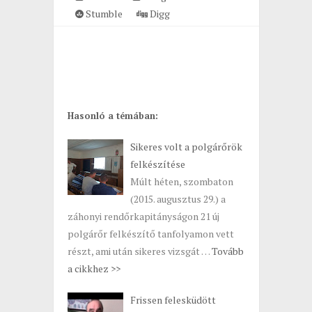
Stumble
Digg
Hasonló a témában:
Sikeres volt a polgárőrök
felkészítése
Múlt héten, szombaton
(2015. augusztus 29.) a
záhonyi rendőrkapitányságon 21 új
polgárőr felkészítő tanfolyamon vett
részt, ami után sikeres vizsgát …
Tovább
a cikkhez >>
Frissen felesküdött