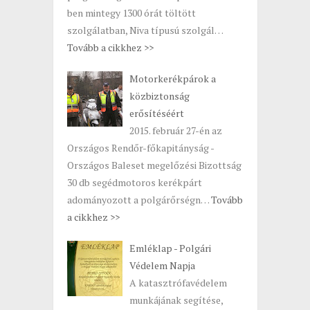
ben mintegy 1300 órát töltött
szolgálatban, Niva típusú szolgál…
Tovább a cikkhez >>
Motorkerékpárok a
közbiztonság
erősítéséért
2015. február 27-én az
Országos Rendőr-főkapitányság -
Országos Baleset megelőzési Bizottság
30 db segédmotoros kerékpárt
adományozott a polgárőrségn…
Tovább
a cikkhez >>
Emléklap - Polgári
Védelem Napja
A katasztrófavédelem
munkájának segítése,