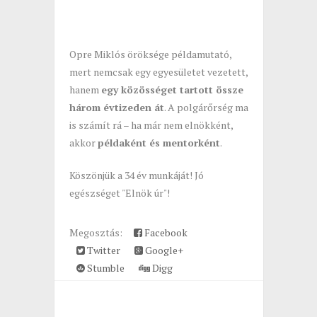
Opre Miklós öröksége példamutató,
mert nemcsak egy egyesületet vezetett,
hanem
egy közösséget tartott össze
három évtizeden át
. A polgárőrség ma
is számít rá – ha már nem elnökként,
akkor
példaként és mentorként
.
Köszönjük a 34 év munkáját! Jó
egészséget "Elnök úr"!
Megosztás:
Facebook
Twitter
Google+
Stumble
Digg