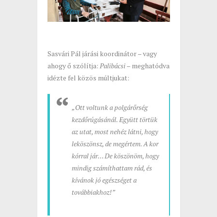
Sasvári Pál járási koordinátor – vagy
ahogy ő szólítja:
Palibácsi
– meghatódva
idézte fel közös múltjukat:
„Ott voltunk a polgárőrség
kezdőrúgásánál. Együtt törtük
az utat, most nehéz látni, hogy
leköszönsz, de megértem. A kor
kórral jár… De köszönöm, hogy
mindig számíthattam rád, és
kívánok jó egészséget a
továbbiakhoz!”