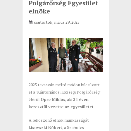
Polgárőrség Egyesület
elnöke
csütörtök, május 29, 2025
2025 tavaszán méltó módon búcsúzott
el a "Kántorjánosi Községi Polgárőrség"
éléről
Opre Miklós
, aki
34 éven
keresztül vezette az egyesületet
.
A leköszönő elnök munkásságát
Lisovszki Róbert
, a Szabolcs-