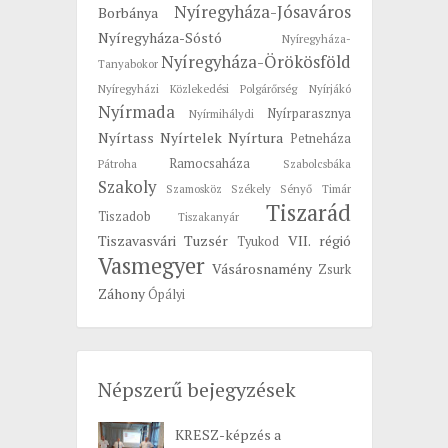
Nyíregyháza-Jósaváros
Borbánya
Nyíregyháza-Sóstó
Nyíregyháza-
Nyíregyháza-Örökösföld
Tanyabokor
Nyíregyházi Közlekedési Polgárőrség
Nyírjákó
Nyírmada
Nyírparasznya
Nyírmihálydi
Nyírtass
Nyírtelek
Nyírtura
Petneháza
Ramocsaháza
Pátroha
Szabolcsbáka
Szakoly
Szamosköz
Székely
Sényő
Timár
Tiszarád
Tiszadob
Tiszakanyár
Tiszavasvári
Tuzsér
VII. régió
Tyukod
Vasmegyer
Vásárosnamény
Zsurk
Záhony
Ópályi
Népszerű bejegyzések
KRESZ-képzés a