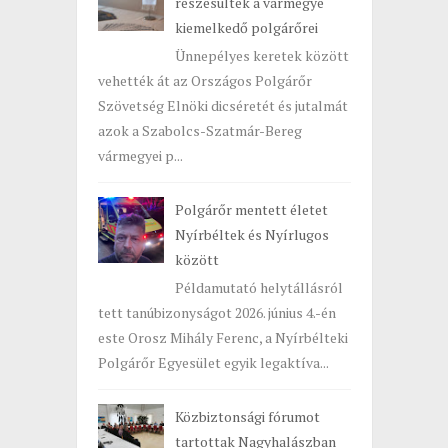
részesültek a vármegye
kiemelkedő polgárőrei
Ünnepélyes keretek között
vehették át az Országos Polgárőr
Szövetség Elnöki dicséretét és jutalmát
azok a Szabolcs-Szatmár-Bereg
vármegyei p...
Polgárőr mentett életet
Nyírbéltek és Nyírlugos
között
Példamutató helytállásról
tett tanúbizonyságot 2026. június 4.-én
este Orosz Mihály Ferenc, a Nyírbélteki
Polgárőr Egyesület egyik legaktíva...
Közbiztonsági fórumot
tartottak Nagyhalászban