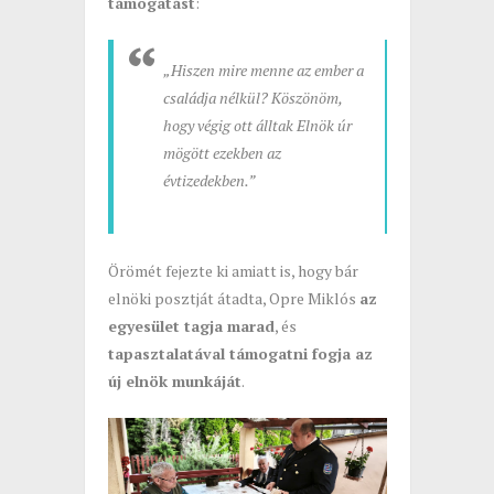
támogatást
:
„Hiszen mire menne az ember a
családja nélkül? Köszönöm,
hogy végig ott álltak Elnök úr
mögött ezekben az
évtizedekben.”
Örömét fejezte ki amiatt is, hogy bár
elnöki posztját átadta, Opre Miklós
az
egyesület tagja marad
, és
tapasztalatával támogatni fogja az
új elnök munkáját
.