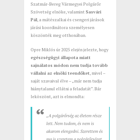
Szatmár-Bereg Vármegyei Polgárőr
Szövetség elnöke, valamint
Sasvári
Pál
, a mátészalkai és csengeri járások
járási koordinátora személyesen
köszönték meg otthonában.
Opre Miklós úr 2025 elején jelezte, hogy
egészségügyi állapota miatt
sajnálatos módon nem tudja tovább
vállalni az elnöki teendőket
, mivel –
saját szavaival élve – „már nem tudja
hiánytalanul ellátni a feladatát”. Bár
leköszönt, azt is elmondta:
„A polgárőrség az életem része
lett. Nem tudom, és nem is
akarom elengedni. Szerettem és
ma is szeretem a polgárőrséget.