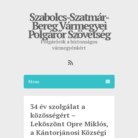
Szabolcs-Szatmár-
Bereg Vármegyei
Polgárőr Szövetség
Polgárőrök a biztonságos
vármegyénkért
Menu
34 év szolgálat a
közösségért –
Leköszönt Opre Miklós,
a Kántorjánosi Községi