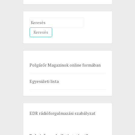
S
e
a
r
c
h
Polgárőr Magazinok online formában
f
o
Egyesületi lista
r
:
EDR rádióforgalmazási szabályzat