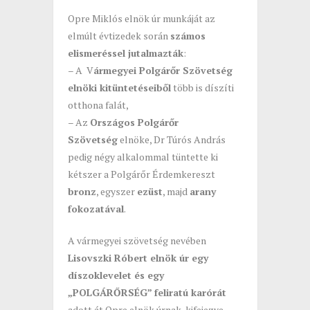
Opre Miklós elnök úr munkáját az
elmúlt évtizedek során
számos
elismeréssel jutalmazták
:
– A V
ármegyei Polgárőr Szövetség
elnöki kitüntetéseiből
több is díszíti
otthona falát,
– Az
Országos Polgárőr
Szövetség
elnöke, Dr Túrós András
pedig négy alkalommal tüntette ki
kétszer a Polgárőr Érdemkereszt
bronz
, egyszer
ezüst
, majd
arany
fokozatával
.
A vármegyei szövetség nevében
Lisovszki Róbert elnök úr egy
díszoklevelet és egy
„POLGÁRŐRSÉG” feliratú karórát
adott át Opre elnök úrnak, kifejezve