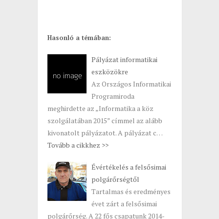
Hasonló a témában:
Pályázat informatikai
eszközökre
Az Országos Informatikai
Programiroda
meghirdette az „Informatika a köz
szolgálatában 2015” címmel az alább
kivonatolt pályázatot. A pályázat c…
Tovább a cikkhez >>
Évértékelés a felsősimai
polgárőrségtől
Tartalmas és eredményes
évet zárt a felsősimai
polgárőrség. A 22 fős csapatunk 2014-