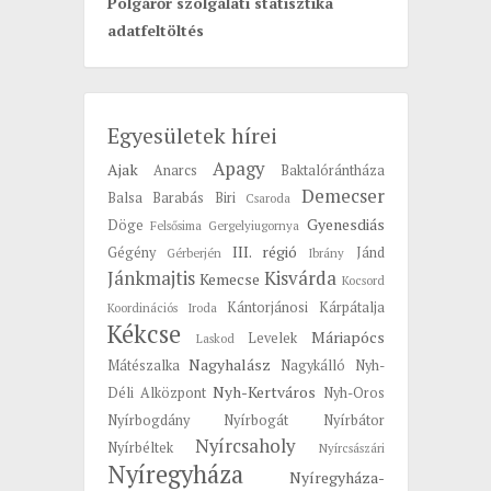
Polgárőr szolgálati statisztika
adatfeltöltés
Egyesületek hírei
Apagy
Ajak
Anarcs
Baktalórántháza
Demecser
Balsa
Barabás
Biri
Csaroda
Gyenesdiás
Döge
Felsősima
Gergelyiugornya
III. régió
Gégény
Jánd
Gérberjén
Ibrány
Jánkmajtis
Kisvárda
Kemecse
Kocsord
Kántorjánosi
Kárpátalja
Koordinációs Iroda
Kékcse
Máriapócs
Levelek
Laskod
Nagyhalász
Mátészalka
Nagykálló
Nyh-
Nyh-Kertváros
Déli Alközpont
Nyh-Oros
Nyírbogdány
Nyírbogát
Nyírbátor
Nyírcsaholy
Nyírbéltek
Nyírcsászári
Nyíregyháza
Nyíregyháza-