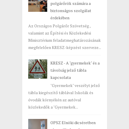
polgárőrök számára a
biztonságos szolgálat
érdekében
Az Országos Polgárőr Szövetség ,
valamint az Építési és Közlekedési
Minisztérium feladatmeghatározásának
megfelelően KRESZ-képzést szerveze...
KRESZ - A "gyermekek" és a
távolság jelző tábla
kapcsolata
"Gyermekek" veszélyt jelző
tábla kiegészítő táblával Iskolák és
óvodák környékén az autóval
közlekedők a "Gyermekek...
OPSZ Elnöki dicséretben