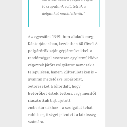
Jó csapatunk volt, tettük a
dolgunkat rendületlenül.”
Az egyesület
1991-ben alakult meg
Kántorjánosiban, kezdetben
68 fővel
. A
polgárőrök saját gépjárműveikkel, a
rendőrséggel szorosan együttműködve
végeztek járőrszolgálatot nemcsak a
településen, hanem külterületeken is –
gyakran megelőzve lopásokat,
betöréseket. Előfordult, hogy
betörőket értek tetten
, vagy
mentőt
riasztottak
bajba jutott
embertársaikhoz – a szolgálat tehát
valódi segítséget jelentett a közösség
számára.