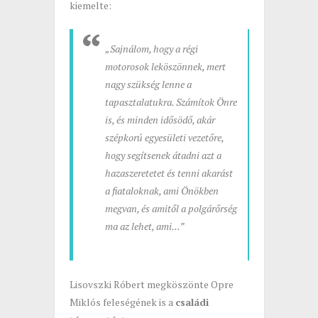
kiemelte:
„Sajnálom, hogy a régi
motorosok leköszönnek, mert
nagy szükség lenne a
tapasztalatukra. Számítok Önre
is, és minden idősödő, akár
szépkorú egyesületi vezetőre,
hogy segítsenek átadni azt a
hazaszeretetet és tenni akarást
a fiataloknak, ami Önökben
megvan, és amitől a polgárőrség
ma az lehet, ami...”
Lisovszki Róbert megköszönte Opre
Miklós feleségének is a
családi