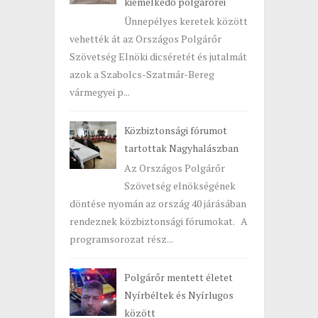
kiemelkedő polgárőrei
Ünnepélyes keretek között
vehették át az Országos Polgárőr
Szövetség Elnöki dicséretét és jutalmát
azok a Szabolcs-Szatmár-Bereg
vármegyei p...
Közbiztonsági fórumot
tartottak Nagyhalászban
Az Országos Polgárőr
Szövetség elnökségének
döntése nyomán az ország 40 járásában
rendeznek közbiztonsági fórumokat. A
programsorozat rész...
Polgárőr mentett életet
Nyírbéltek és Nyírlugos
között