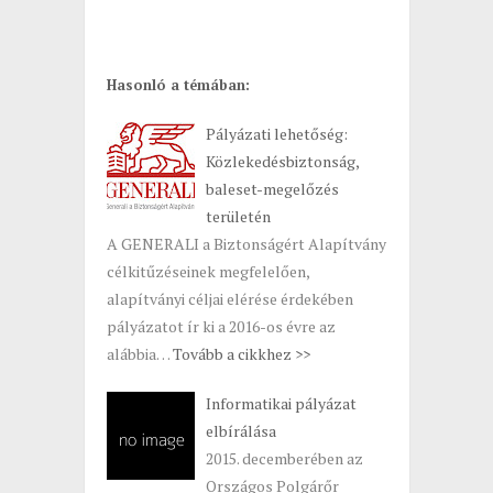
Hasonló a témában:
Pályázati lehetőség:
Közlekedésbiztonság,
baleset-megelőzés
területén
A GENERALI a Biztonságért Alapítvány
célkitűzéseinek megfelelően,
alapítványi céljai elérése érdekében
pályázatot ír ki a 2016-os évre az
alábbia…
Tovább a cikkhez >>
Informatikai pályázat
elbírálása
2015. decemberében az
Országos Polgárőr