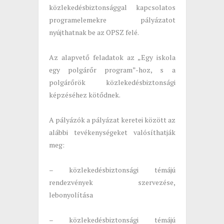
közlekedésbiztonsággal kapcsolatos
programelemekre pályázatot
nyújthatnak be az OPSZ felé.
Az alapvető feladatok az „Egy iskola
egy polgárőr program”-hoz, s a
polgárőrök közlekedésbiztonsági
képzéséhez kötődnek.
A pályázók a pályázat keretei között az
alábbi tevékenységeket valósíthatják
meg:
– közlekedésbiztonsági témájú
rendezvények szervezése,
lebonyolítása
– közlekedésbiztonsági témájú