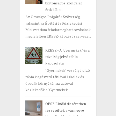
biztonságos szolgálat
érdekében
Az Országos Polgárőr Szövetség ,
valamint az Építési és Közlekedési
Minisztérium feladatmeghatározásának
megfelelően KRESZ-képzést szerveze...
KRESZ - A "gyermekek" és a
távolság jelző tábla
kapcsolata
"Gyermekek" veszélyt jelző
tábla kiegészítő táblával Iskolák és
óvodák környékén az autóval
közlekedők a "Gyermekek...
OPSZ Elnöki dicséretben
részesültek a vármegye