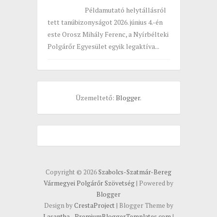
Példamutató helytállásról
tett tanúbizonyságot 2026. június 4.-én
este Orosz Mihály Ferenc, a Nyírbélteki
Polgárőr Egyesület egyik legaktíva...
Üzemeltető:
Blogger
.
Copyright ©
2026
Szabolcs-Szatmár-Bereg
Vármegyei Polgárőr Szövetség
| Powered by
Blogger
Design by
CrestaProject
| Blogger Theme by
Lasantha
-
PremiumBloggerTemplates.com
|