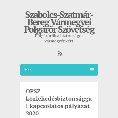
Szabolcs-Szatmár-
Bereg Vármegyei
Polgárőr Szövetség
Polgárőrök a biztonságos
vármegyénkért
Menu
OPSZ
közlekedésbiztonságga
l kapcsolatos pályázat
2020.