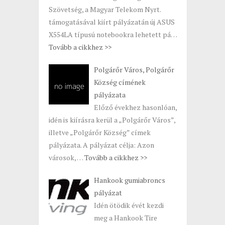
Szövetség, a Magyar Telekom Nyrt.
támogatásával kiírt pályázatán új ASUS
X554LA típusú notebookra lehetett pá…
Tovább a cikkhez >>
Polgárőr Város, Polgárőr
Község címének
pályázata
Előző évekhez hasonlóan,
idén is kiírásra kerül a „Polgárőr Város”,
illetve „Polgárőr Község” címek
pályázata. A pályázat célja: Azon
városok, …
Tovább a cikkhez >>
Hankook gumiabroncs
pályázat
Idén ötödik évét kezdi
meg a Hankook Tire