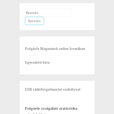
S
e
a
r
c
h
Polgárőr Magazinok online formában
f
o
Egyesületi lista
r
:
EDR rádióforgalmazási szabályzat
Polgárőr szolgálati statisztika