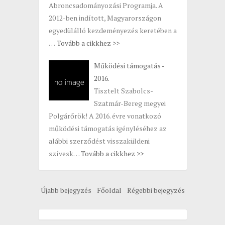
Abroncsadományozási Programja. A
2012-ben indított, Magyarországon
egyedülálló kezdeményezés keretében a
…
Tovább a cikkhez >>
Működési támogatás -
2016.
Tisztelt Szabolcs-
Szatmár-Bereg megyei
Polgárőrök! A 2016. évre vonatkozó
működési támogatás igényléséhez az
alábbi szerződést visszaküldeni
szívesk…
Tovább a cikkhez >>
Újabb bejegyzés
Főoldal
Régebbi bejegyzés