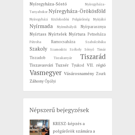
Nyíregyháza-Sóstó
Nyíregyháza-
Nyíregyháza-Örökösföld
Tanyabokor
Nyíregyházi Közlekedési Polgárőrség
Nyírjákó
Nyírmada
Nyírparasznya
Nyírmihálydi
Nyírtass
Nyírtelek
Nyírtura
Petneháza
Ramocsaháza
Pátroha
Szabolcsbáka
Szakoly
Szamosköz
Székely
Sényő
Timár
Tiszarád
Tiszadob
Tiszakanyár
Tiszavasvári
Tuzsér
VII. régió
Tyukod
Vasmegyer
Vásárosnamény
Zsurk
Záhony
Ópályi
Népszerű bejegyzések
KRESZ-képzés a
polgárőrök számára a