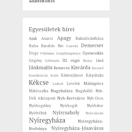
adatfeltöltés
Egyesületek hírei
Apagy
Ajak
Anarcs
Baktalórántháza
Demecser
Balsa
Barabás
Biri
Csaroda
Gyenesdiás
Döge
Felsősima
Gergelyiugornya
III. régió
Gégény
Jánd
Gérberjén
Ibrány
Jánkmajtis
Kisvárda
Kemecse
Kocsord
Kántorjánosi
Kárpátalja
Koordinációs Iroda
Kékcse
Máriapócs
Levelek
Laskod
Nagyhalász
Mátészalka
Nagykálló
Nyh-
Nyh-Kertváros
Déli Alközpont
Nyh-Oros
Nyírbogdány
Nyírbogát
Nyírbátor
Nyírcsaholy
Nyírbéltek
Nyírcsászári
Nyíregyháza
Nyíregyháza-
Nyíregyháza-Jósaváros
Borbánya