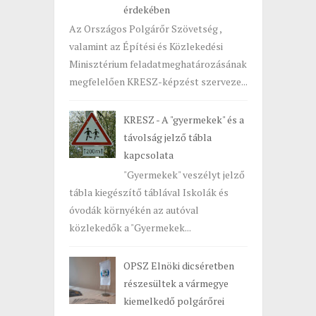
érdekében
Az Országos Polgárőr Szövetség ,
valamint az Építési és Közlekedési
Minisztérium feladatmeghatározásának
megfelelően KRESZ-képzést szerveze...
KRESZ - A "gyermekek" és a
távolság jelző tábla
kapcsolata
"Gyermekek" veszélyt jelző
tábla kiegészítő táblával Iskolák és
óvodák környékén az autóval
közlekedők a "Gyermekek...
OPSZ Elnöki dicséretben
részesültek a vármegye
kiemelkedő polgárőrei