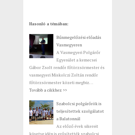
Hasonló a témában:
Bűnmegelőzési előadás
Vasmegyeren
A Vasmegyeri Polgárőr
Egyesület a kemecsei
Gábor Zsolt rendőr főtörzsörmester és
vasmegyeri Miskolczi Zoltán rendőr
főtörzsörmester közeti megbiz…
Tovább a cikkhez >>
Szabolcsi polgárőrök is
teljesítettek szolgálatot
a Balatonnál
Az előző évek sikereit
követve idén is erősítették szabolcsi