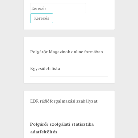
S
e
a
r
c
h
Polgárőr Magazinok online formában
f
o
Egyesületi lista
r
:
EDR rádióforgalmazási szabályzat
Polgárőr szolgálati statisztika
adatfeltöltés