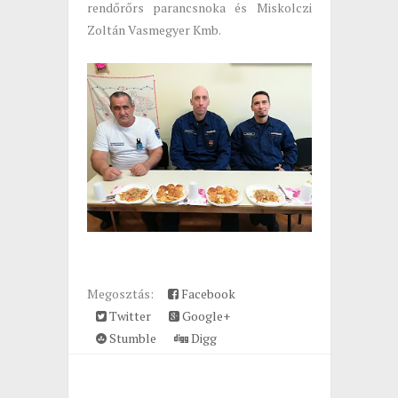
rendőrőrs parancsnoka és Miskolczi
Zoltán Vasmegyer Kmb.
Megosztás:
Facebook
Twitter
Google+
Stumble
Digg