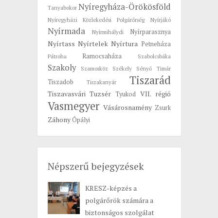
Nyíregyháza-Örökösföld
Tanyabokor
Nyíregyházi Közlekedési Polgárőrség
Nyírjákó
Nyírmada
Nyírparasznya
Nyírmihálydi
Nyírtass
Nyírtelek
Nyírtura
Petneháza
Ramocsaháza
Pátroha
Szabolcsbáka
Szakoly
Szamosköz
Székely
Sényő
Timár
Tiszarád
Tiszadob
Tiszakanyár
Tiszavasvári
Tuzsér
VII. régió
Tyukod
Vasmegyer
Vásárosnamény
Zsurk
Záhony
Ópályi
Népszerű bejegyzések
KRESZ-képzés a
polgárőrök számára a
biztonságos szolgálat