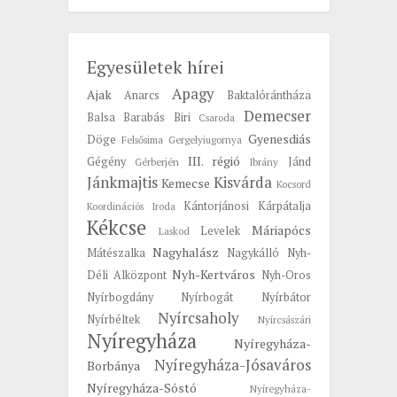
Egyesületek hírei
Apagy
Ajak
Anarcs
Baktalórántháza
Demecser
Balsa
Barabás
Biri
Csaroda
Gyenesdiás
Döge
Felsősima
Gergelyiugornya
III. régió
Gégény
Jánd
Gérberjén
Ibrány
Jánkmajtis
Kisvárda
Kemecse
Kocsord
Kántorjánosi
Kárpátalja
Koordinációs Iroda
Kékcse
Máriapócs
Levelek
Laskod
Nagyhalász
Mátészalka
Nagykálló
Nyh-
Nyh-Kertváros
Déli Alközpont
Nyh-Oros
Nyírbogdány
Nyírbogát
Nyírbátor
Nyírcsaholy
Nyírbéltek
Nyírcsászári
Nyíregyháza
Nyíregyháza-
Nyíregyháza-Jósaváros
Borbánya
Nyíregyháza-Sóstó
Nyíregyháza-