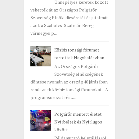
Ünnepélyes keretek között
vehették át az Országos Polgárőr
Szövetség Elnöki dicséretét és jutalmát
azok a Szabolcs-Szatmár-Bereg
vármegyei p...
Közbiztonsági fórumot
tartottak Nagyhalászban
Az Országos Polgárőr
Szövetség elnökségének
döntése nyomán az ország 40 járásában
rendeznek közbiztonsági fórumokat. A
programsorozat rész...
Polgárőr mentett életet
Nyírbéltek és Nyírlugos
között
Példamutató helytállásról