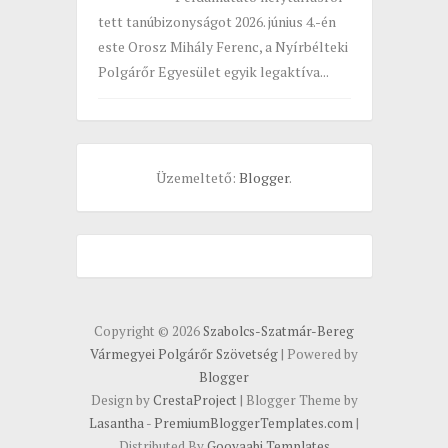
tett tanúbizonyságot 2026. június 4.-én
este Orosz Mihály Ferenc, a Nyírbélteki
Polgárőr Egyesület egyik legaktíva...
Üzemeltető:
Blogger
.
Copyright ©
2026
Szabolcs-Szatmár-Bereg
Vármegyei Polgárőr Szövetség
| Powered by
Blogger
Design by
CrestaProject
| Blogger Theme by
Lasantha
-
PremiumBloggerTemplates.com
|
Distributed By
Gooyaabi Templates