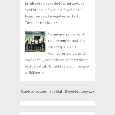
kívüli polgárőr vélhetően intézetből
szökött személyre lett figyelmes. A
Kemecsei Rendőrséget értesített…
Tovább a cikkhez >>
Vasmegyei polgárőrök
rendezvénybiztosítása
2017. május 7.-én a
vasmegyeri polgárőrök
anyáknapi -, majd labdarúgó mérkőzést
biztosítottak. További képek: …
Tovább
a cikkhez >>
Újabb bejegyzés
Főoldal
Régebbi bejegyzés