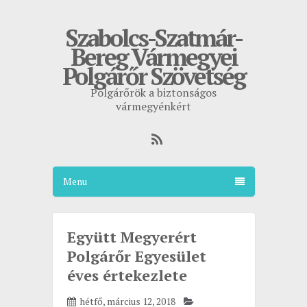
Szabolcs-Szatmár-
Bereg Vármegyei
Polgárőr Szövetség
Polgárőrök a biztonságos
vármegyénkért
Menu
Együtt Megyerért
Polgárőr Egyesület
éves értekezlete
hétfő, március 12, 2018