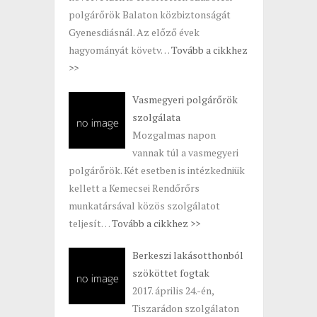
polgárőrök Balaton közbiztonságát
Gyenesdiásnál. Az előző évek
hagyományát követv…
Tovább a cikkhez
>>
Vasmegyeri polgárőrök
szolgálata
Mozgalmas napon
vannak túl a vasmegyeri
polgárőrök. Két esetben is intézkedniük
kellett a Kemecsei Rendőrőrs
munkatársával közös szolgálatot
teljesít…
Tovább a cikkhez >>
Berkeszi lakásotthonból
szököttet fogtak
2017. április 24.-én,
Tiszarádon szolgálaton