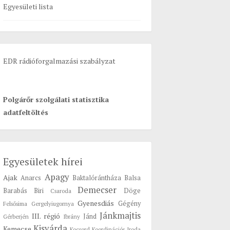
Egyesületi lista
o
r
:
EDR rádióforgalmazási szabályzat
Polgárőr szolgálati statisztika
adatfeltöltés
Egyesületek hírei
Apagy
Ajak
Anarcs
Baktalórántháza
Balsa
Demecser
Barabás
Biri
Döge
Csaroda
Gyenesdiás
Gégény
Felsősima
Gergelyiugornya
Jánkmajtis
III. régió
Jánd
Gérberjén
Ibrány
Kisvárda
Kemecse
Kocsord
Koordinációs Iroda