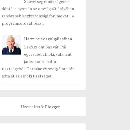
Szövetség elnökségének
döntése nyomán az ország 40 járásában
rendeznek közbiztonsági fórumokat. A
programsorozat rész...
Harminc év szolgálatában...
Lekösz önt Sas vári Pál,
egyesület elnöki, valamint
járási koordinátori
tisztségéből. Harminc év szolgálat után
adta át az elnöki tisztséget...
Üzemeltető:
Blogger
.