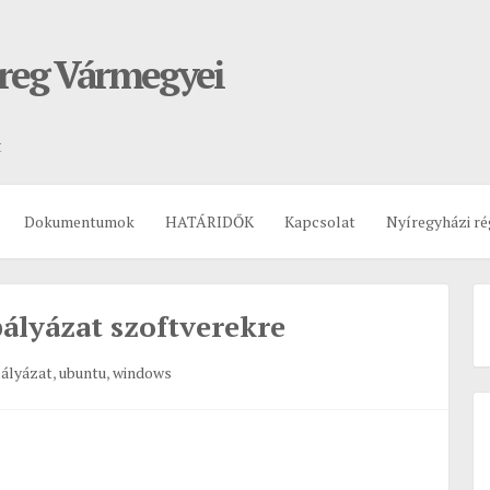
ereg Vármegyei
t
Dokumentumok
HATÁRIDŐK
Kapcsolat
Nyíregyházi ré
pályázat szoftverekre
ályázat
,
ubuntu
,
windows