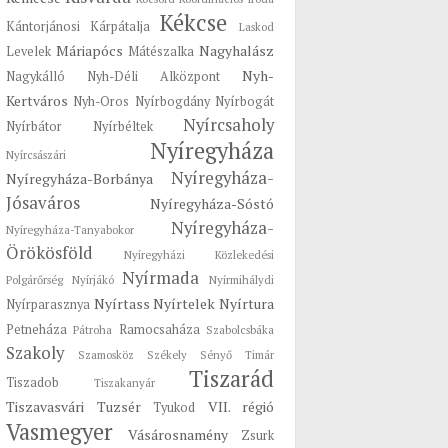
Kékcse
Kántorjánosi
Kárpátalja
Laskod
Máriapócs
Nagyhalász
Levelek
Mátészalka
Nyh-
Nagykálló
Nyh-Déli Alközpont
Kertváros
Nyh-Oros
Nyírbogdány
Nyírbogát
Nyírcsaholy
Nyírbátor
Nyírbéltek
Nyíregyháza
Nyírcsászári
Nyíregyháza-
Nyíregyháza-Borbánya
Jósaváros
Nyíregyháza-Sóstó
Nyíregyháza-
Nyíregyháza-Tanyabokor
Örökösföld
Nyíregyházi Közlekedési
Nyírmada
Polgárőrség
Nyírjákó
Nyírmihálydi
Nyírtass
Nyírtelek
Nyírtura
Nyírparasznya
Petneháza
Ramocsaháza
Pátroha
Szabolcsbáka
Szakoly
Szamosköz
Székely
Sényő
Timár
Tiszarád
Tiszadob
Tiszakanyár
Tiszavasvári
Tuzsér
VII. régió
Tyukod
Vasmegyer
Vásárosnamény
Zsurk