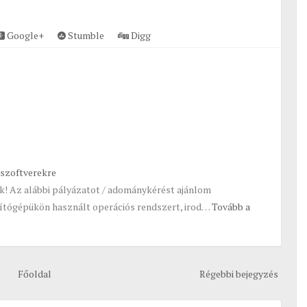
Google+
Stumble
Digg
 szoftverekre
k! Az alábbi pályázatot / adománykérést ajánlom
ítógépükön használt operációs rendszert, irod…
Tovább a
Főoldal
Régebbi bejegyzés