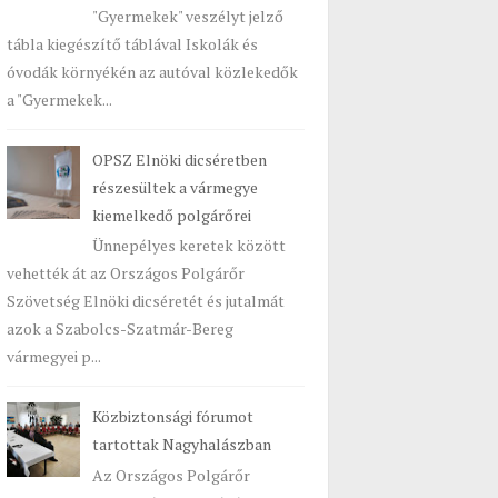
"Gyermekek" veszélyt jelző
tábla kiegészítő táblával Iskolák és
óvodák környékén az autóval közlekedők
a "Gyermekek...
OPSZ Elnöki dicséretben
részesültek a vármegye
kiemelkedő polgárőrei
Ünnepélyes keretek között
vehették át az Országos Polgárőr
Szövetség Elnöki dicséretét és jutalmát
azok a Szabolcs-Szatmár-Bereg
vármegyei p...
Közbiztonsági fórumot
tartottak Nagyhalászban
Az Országos Polgárőr