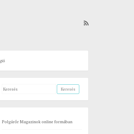
gió
S
e
a
r
c
Polgárőr Magazinok online formában
h
f