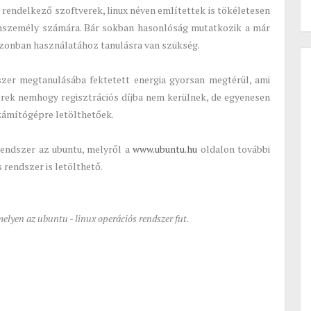
l rendelkező szoftverek, linux néven említettek is tökéletesen
nszemély számára. Bár sokban hasonlóság mutatkozik a már
zonban használatához tanulásra van szükség.
zer megtanulásába fektetett energia gyorsan megtérül, ami
erek nemhogy regisztrációs díjba nem kerülnek, de egyenesen
zámítógépre letölthetőek.
endszer az ubuntu, melyről a
www.ubuntu.hu
oldalon további
 rendszer is letölthető.
melyen az ubuntu - linux operációs rendszer fut.