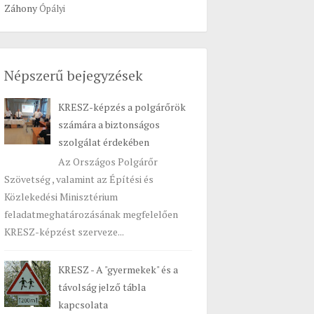
Záhony
Ópályi
Népszerű bejegyzések
KRESZ-képzés a polgárőrök
számára a biztonságos
szolgálat érdekében
Az Országos Polgárőr
Szövetség , valamint az Építési és
Közlekedési Minisztérium
feladatmeghatározásának megfelelően
KRESZ-képzést szerveze...
KRESZ - A "gyermekek" és a
távolság jelző tábla
kapcsolata