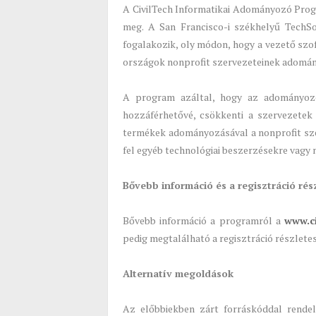
A CivilTech Informatikai Adományozó Prog
meg. A San Francisco-i székhelyű TechSo
fogalakozik, oly módon, hogy a vezető szo
országok nonprofit szervezeteinek adomány
A program azáltal, hogy az adományozot
hozzáférhetővé, csökkenti a szervezetek 
termékek adományozásával a nonprofit sz
fel egyéb technológiai beszerzésekre vagy
Bővebb információ és a regisztráció részl
Bővebb információ a programról a
www.ci
pedig megtalálható a regisztráció részletes
Alternatív megoldások
Az előbbiekben zárt forráskóddal rende