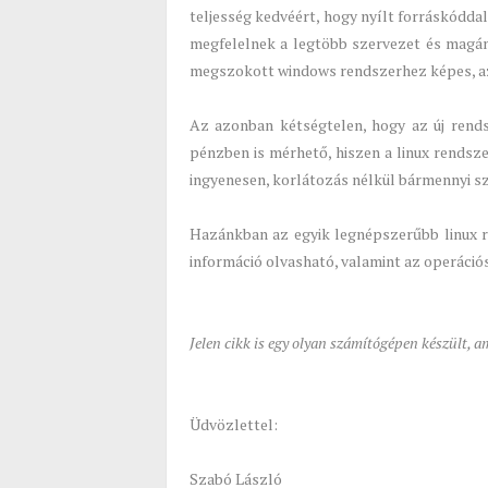
teljesség kedvéért, hogy nyílt forráskódda
megfelelnek a legtöbb szervezet és magá
megszokott windows rendszerhez képes, a
Az azonban kétségtelen, hogy az új rends
pénzben is mérhető, hiszen a linux rendsz
ingyenesen, korlátozás nélkül bármennyi s
Hazánkban az egyik legnépszerűbb linux r
információ olvasható, valamint az operációs
Jelen cikk is egy olyan számítógépen készült, a
Üdvözlettel:
Szabó László