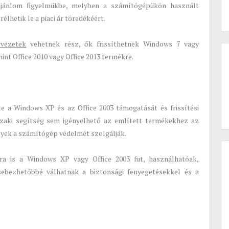
ajánlom figyelmükbe, melyben a számítógépükön használt
élhetik le a piaci ár töredékéért.
vezetek
vehetnek rész, ők frissíthetnek Windows 7 vagy
nt Office 2010 vagy Office 2013 termékre.
te a Windows XP és az Office 2003 támogatását és frissítési
zaki segítség sem igényelhető az említett termékekhez az
elyek a számítógép védelmét szolgálják.
a is a Windows XP vagy Office 2003 fut, használhatóak,
bezhetőbbé válhatnak a biztonsági fenyegetésekkel és a