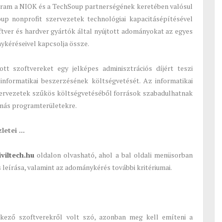
ram a NIOK és a TechSoup partnerségének keretében valósul
up nonprofit szervezetek technológiai kapacitásépítésével
ftver és hardver gyártók által nyújtott adományokat az egyes
kéréseivel kapcsolja össze.
t szoftvereket egy jelképes adminisztrációs díjért teszi
informatikai beszerzésének költségvetését. Az informatikai
ervezetek szűkös költségvetéséből források szabadulhatnak
 más programterületekre.
etei ...
viltech.hu
oldalon olvasható, ahol a bal oldali menüsorban
 leírása, valamint az adománykérés további kritériumai.
lkező szoftverekről volt szó, azonban meg kell emíteni a