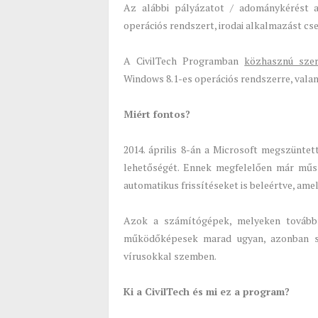
Az alábbi pályázatot / adománykérést 
operációs rendszert, irodai alkalmazást cser
A CivilTech Programban
közhasznú szer
Windows 8.1-es operációs rendszerre, valami
Miért fontos?
2014. április 8-án a Microsoft megszüntet
lehetőségét. Ennek megfelelően már műs
automatikus frissítéseket is beleértve, am
Azok a számítógépek, melyeken továbbr
működőképesek marad ugyan, azonban se
vírusokkal szemben.
Ki a CivilTech és mi ez a program?